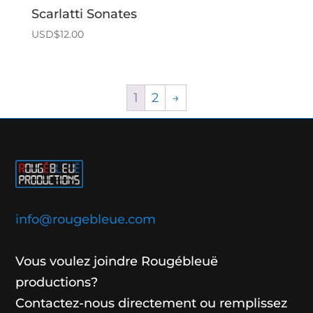
Scarlatti Sonates
USD$
12.00
1
2
→
info@rougebleue.com
Vous voulez joindre Rougébleuë
productions?
Contactez-nous directement ou remplissez