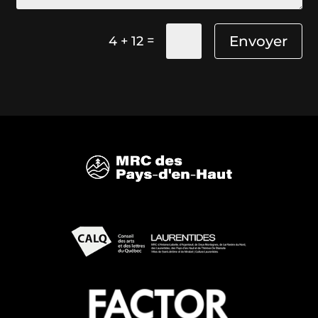
=
Envoyer
4 + 12